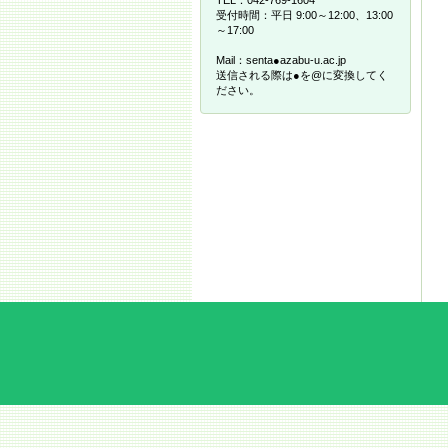
受付時間：平日 9:00～12:00、13:00
～17:00
Mail：senta●azabu-u.ac.jp
送信される際は●を@に変換してく
ださい。