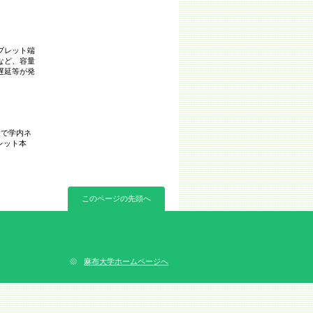
ブレット端
など、容量
遅延等が発
」で学内ネ
ブレット本
このページの先頭へ
麻布大学ホームページへ